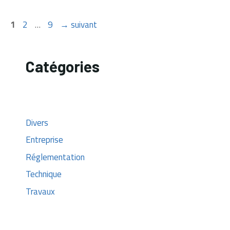
Page
Page
Page
1
2
…
9
→
suivant
Catégories
Divers
Entreprise
Réglementation
Technique
Travaux