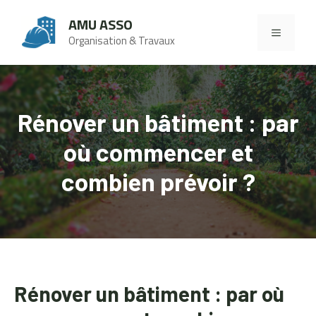
Aller
AMU ASSO
au
MENU
Organisation & Travaux
contenu
Rénover un bâtiment : par
où commencer et
combien prévoir ?
Rénover un bâtiment : par où