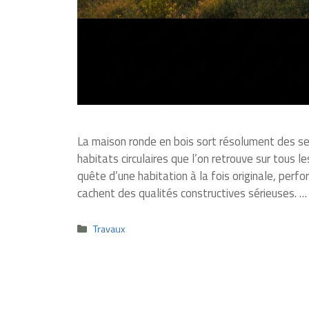
La maison ronde en bois sort résolument des sen
habitats circulaires que l’on retrouve sur tous le
quête d’une habitation à la fois originale, perf
cachent des qualités constructives sérieuses. 
Catégories
Travaux