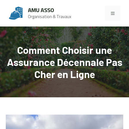
Aller
AMU ASSO
au
MENU
Organisation & Travaux
contenu
Comment Choisir une
Assurance Décennale Pas
Cher en Ligne