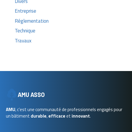
Divers
Entreprise
Réglementation
Technique
Travaux
AMU ASSO
AMU
, c’est une communauté de professionnels engagés pour
un bâtiment
durable
,
efficace
et
innovant
.