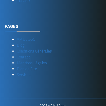
Travaux
PAGES
AMU ASSO
Blog
Conditions Générales
Contact
Mentions Légales
Plan de Site
Services
2026 •
AMU Asso